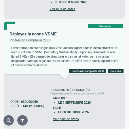
LE 3 SEPTEMBRE 2026
Voir plus de dates
Présentiel
Déployez la norme VSME
Profession Comptable 2030
Cette formation est conçue pour vous accompagner dans le déploiement de la
norme volontaire VSME (Volontary Sustainability Reporting Standard for non-
listed SMEs). Elle permet de structurer, organiser et valoriser la mission :
diagnostic, cadrage, organisation du cabinet, modèle commercial, rapport client
et pitch commercial inclus.
Profession comptable 2030
Nouveau
Cette mission de reporting de durabilité est particulièrement accessible : la
VSME cible les 99,8 % de micro-, petites et moyennes entreprises non cotées
de l'UE et remplace les questionnaires ESG dispersés exigés par banques et
donneurs d'ordre.
PROCHAINE(S) SESSION(S) :
(Cliquer directement sur la date de votre choix)
Résultats : un reporting ESG proportionné, un nouveau relais de croissance pour
ANGERS :
votre cabinet.
CODE :
01DUR0050
LE 4 SEPTEMBRE 2026
DURÉE :
14H (2 JOURS)
LILLE :
LE 30 OCTOBRE 2026
Voir plus de dates